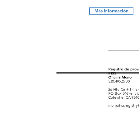
Más información
Registro de pro
IHSS
Oficina Mono
530.495.2700
26 Hfu Cir # 1 (físi
PO Box 346 (envío
Coleville, CA 961
monoihssregistr