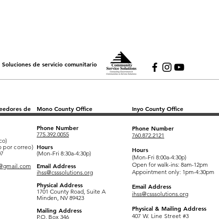
Soluciones de servicio comunitario
veedores de
Mono County Office
Inyo County Office
Phone Number
Phone Number
775.392.0055
760.872.2121
co)
Hours
 por correo)
Hours
07
(Mon-Fri 8:30a-4:30p)
(Mon-Fri 8:00a-4:30p)
Open for walk-ins: 8am-12pm
Email Address
y@gmail.com
Appointment only: 1pm-4:30pm
ihss@csssolutions.org
Physical Address
Email Address
1701 County Road, Suite A
ihss@csssolutions.org
Minden, NV 89423
Physical & Mailing Address
Mailing Address
407 W. Line Street #3
P.O. Box 346