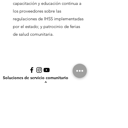
capacitación y educación continua a
los proveedores sobre las
regulaciones de IHSS implementadas
por el estado; y patrocinio de ferias
de salud comunitaria.
Soluciones de servicio comunitario
Registro de proveedores
Mono County Office
de IHSS
Oficina Mono
530.495.2700
Phone Number
775.392.0055
26 Hfu Cir # 1 (físico)
PO Box 346 (envío por
Hours